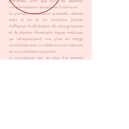
prénatales, ainsi que tous les examens
complémentaires nécessaires à votre suivi.
La première consultation prénatale, réalisée
avant la fin du 1er trimestre, permet
d'effectuer la déclaration de votre grossesse
et de dépister d'éventuels risques médicaux,
qui nécessiteraient une prise en charge
coordonnée avec un médecin ou la maternité
où vous souhaitez accoucher.
La consultation est, en plus d'un examen
médical rigoureux, un temps d'échange, où
vous pourrez poser vos questions et partager
vos doutes.
Autres activités