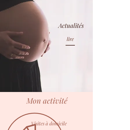
Actualités
lire
Mon activité
​Visites à domicile