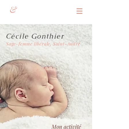
&
Cécile Gonthier
Sage-femme libérale, Saint-André
Mon activité