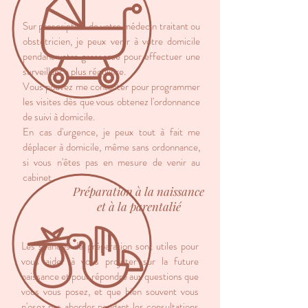
Sur prescription de votre médecin traitant ou
obstétricien, je peux venir à votre domicile
pendant votre grossesse pour effectuer une
surveillance plus régulière.
Vous pouvez me contacter pour programmer
les visites dès que vous obtenez l'ordonnance
de suivi à domicile.
En cas d'urgence, je peux tout à fait me
déplacer à domicile, même sans ordonnance,
si vous n'êtes pas en mesure de venir au
cabinet.
Préparation à la naissance
et à la parentalié
Les séances de préparation sont utiles pour
vous aider à vous projeter sur la future
naissance et pour répondre aux questions que
vous vous posez, et que bien souvent vous
n'osez pas aborder pendant les consultations