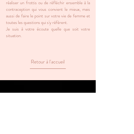
réaliser un frottis ou de réfléchir ensemble à la
contraception qui vous convient le mieux, mais
aussi de faire le point sur votre vie de femme et
toutes les questions qui s'y réfèrent.
Je suis à votre écoute quelle que soit votre
situation.
Retour à l'accueil