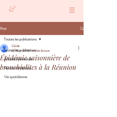
&
Post
Toutes les publications
Cécile
Toutes les publications
20 févr. 2018
1 min de lecture
Épidémie saisonnière de
Actualité périnatale
bronchiolites à la Réunion
Recommandations
Vie quotidienne