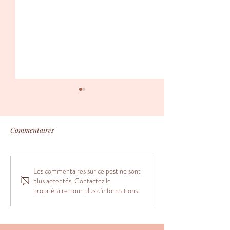
Commentaires
Accouchement n
Les commentaires sur ce post ne sont
Nouveau carnet de santé
plus acceptés. Contactez le
de l'enfant
propriétaire pour plus d'informations.