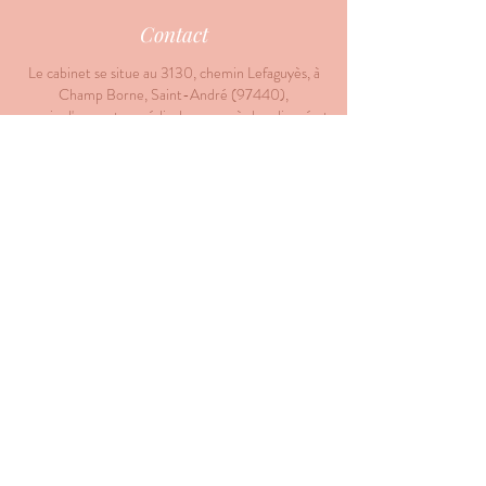
Contact
Le cabinet se situe au 3130, chemin Lefaguyès, à
Champ Borne, Saint-André (97440),
au sein d'un centre médical avec accès handicapé et
parking privé.
Les consultations se font, sur rendez-vous, au cabinet
ou à domicile, du lundi au samedi, de 8h à 18h.
Pour prendre rendez-vous, contactez-moi sur mon
téléphone portable au
06 92 94 04 46
ou
remplissez le questionnaire ci-dessous :